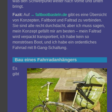
was den Schwerpunkt weiter nach vorne und unten
bringt.
Fazit:
Auf
faltbootbasteln.de
gibt es eine Übersicht
von Konzepten, Faltboot und Faltrad zu verbinden.
Sie sind alle recht durchdacht, aber ich muss sagen,
mein Konzept gefällt mir am besten – mein Faltrad
wird verpackt transportiert, ich habe kein so
monströses Boot, und ich habe ein ordentliches
Fahrrad mit 8-Gang-Schaltung.
Bau eines Fahrradanhängers
Es
gibt