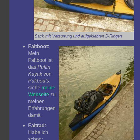
Sack mit Verzurrung und aufgeklebten D-Ringen
Faltboot:
Mein
Faltboot ist
das
Puffin
Kayak
von
Pakboats
;
siehe
meine
Webseite
zu
meinen
Erfahrungen
damit.
Faltrad:
Habe ich
schon;